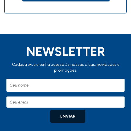
- Capacidade: 600 ml;
IMPORTANTE:
Consulte a aba personalização para saber detalhes
de como aplicar sua marca neste produto.
NEWSLETTER
Cadastre-se e tenha acesso às nossas dicas, novidades e
promoções.
ENVIAR