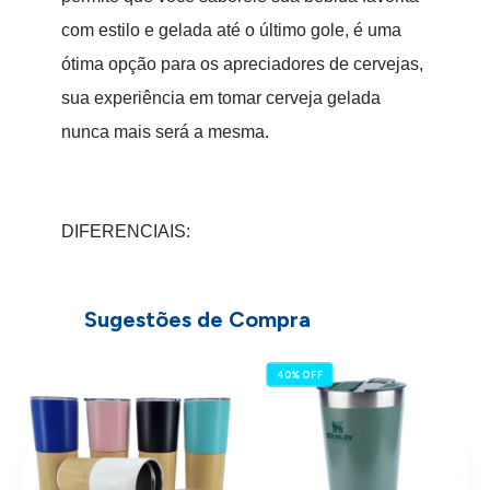
com estilo e gelada até o último gole, é uma
ótima opção para os apreciadores de cervejas,
sua experiência em tomar cerveja gelada
nunca mais será a mesma.
DIFERENCIAIS:
Sugestões de Compra
- Parede dupla com isolamento a vácuo;
- Parte externa não sua;
-
C
40% OFF
S
- Design de manuseio fácil;
P
- Tampa transparente livre de bpa;
- Abridor de Garrafa acoplado na base do copo;