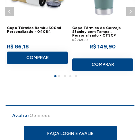
- Fundo Emborrachado reduz o ruído e o
deslizamento em superfícies planas evitando
quedas;
Copo Térmico Bambu 600ml
Copo Térmico de Cerveja
Personalizado - 04084
Stanley com Tampa
Personalizado - CTSCP
R$ 249,90
R$ 86,18
R$ 149,90
DETALHES DO
COPO COLEMAN
COMPRAR
600ML PERSONALIZADO
COMPRAR
- Material: Aço Inoxidável 18/8;
- Tipo de Recipiente: Térmico;
- Inclui Tampa: Sim;
Avaliar
Opiniões
- Dimensões Produto: (AxLxP):
16,5x8,5x8,5cm;
FAÇA LOGIN E AVALIE
- Peso: 305g;