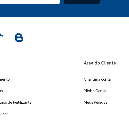
Área do Cliente
imento
Criar uma conta
os
Minha Conta
ico de Fertilizante
Meus Pedidos
lizar