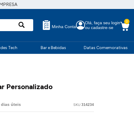
EMPRESA
0
Olá, faça seu login
Minha Conta
ou cadastre-se
ndes Tech
Bar e Bebidas
Datas Comemorativas
r Personalizado
dias úteis
SKU
314234