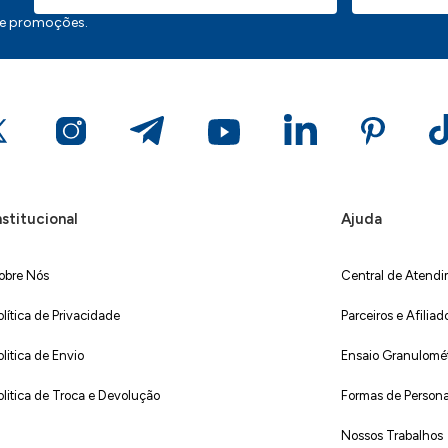
 e promoções.
nstitucional
Ajuda
obre Nós
Central de Atend
olítica de Privacidade
Parceiros e Afiliad
olitica de Envio
Ensaio Granulométr
olitica de Troca e Devolução
Formas de Persona
Nossos Trabalhos