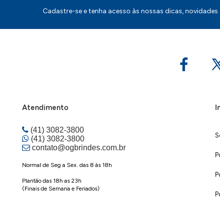
Cadastre-se e tenha acesso às nossas dicas, novidades
Atendimento
I
(41) 3082-3800
S
(41) 3082-3800
contato@ogbrindes.com.br
P
Normal de Seg a Sex. das 8 às 18h
P
Plantão das 18h as 23h
(Finais de Semana e Feriados)
P