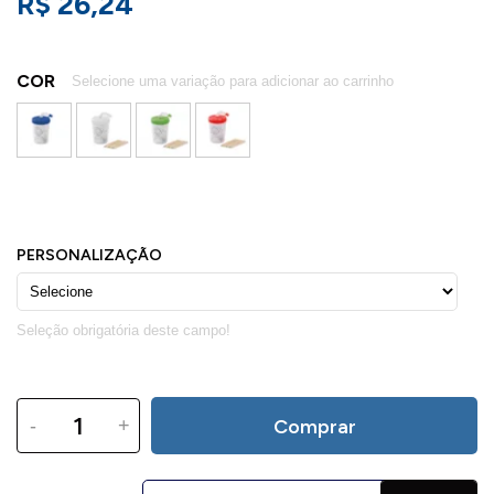
R$ 26,24
COR
-
+
Comprar