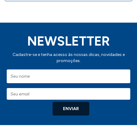
IMPORTANTE:
Consulte a aba personalização para
saber detalhes de como aplicar sua
NEWSLETTER
marca neste produto.
Cadastre-se e tenha acesso às nossas dicas, novidades e
promoções.
ENVIAR