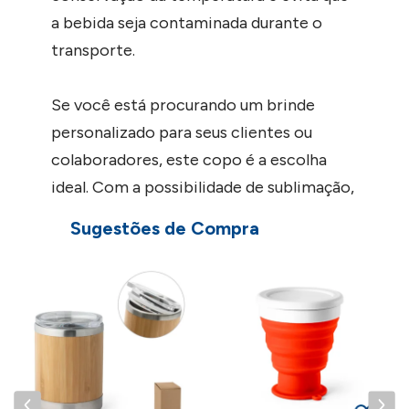
a bebida seja contaminada durante o
transporte.
Se você está procurando um brinde
personalizado para seus clientes ou
colaboradores, este copo é a escolha
ideal. Com a possibilidade de sublimação,
você pode estampar o logotipo da sua
Sugestões de Compra
empresa, mensagens inspiradoras ou
designs criativos. É uma forma eficaz de
promover sua marca e criar uma conexão
duradoura com seus clientes.
Invista no Copo de Viagem para
Sublimação com Parede Dupla em Aço