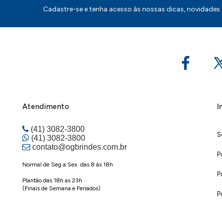
Cadastre-se e tenha acesso às nossas dicas, novidades
Atendimento
I
(41) 3082-3800
S
(41) 3082-3800
contato@ogbrindes.com.br
P
Normal de Seg a Sex. das 8 às 18h
P
Plantão das 18h as 23h
(Finais de Semana e Feriados)
P