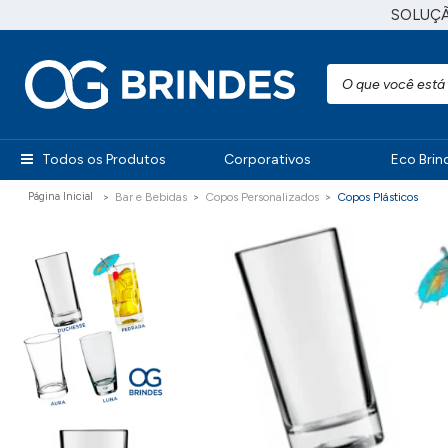
SOLUÇ
Todos os Produtos
Corporativos
Eco Brin
Bar e Bebidas
Copos Personalizados
Copos Plásticos