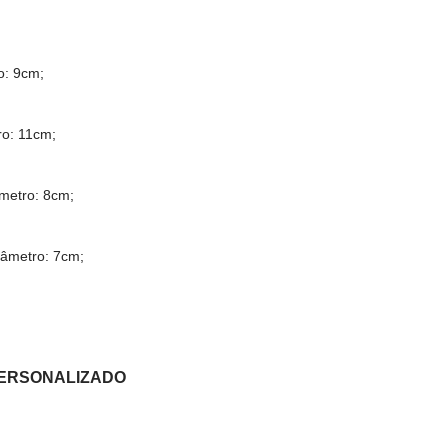
o: 9cm;
ro: 11cm;
âmetro: 8cm;
iâmetro: 7cm;
PERSONALIZADO