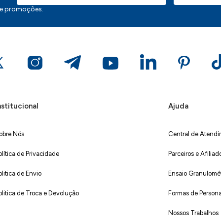
 e promoções.
nstitucional
Ajuda
obre Nós
Central de Atend
olítica de Privacidade
Parceiros e Afiliad
olitica de Envio
Ensaio Granulométr
olitica de Troca e Devolução
Formas de Persona
Nossos Trabalhos