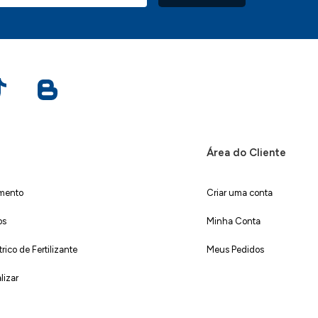
Área do Cliente
imento
Criar uma conta
os
Minha Conta
ico de Fertilizante
Meus Pedidos
lizar