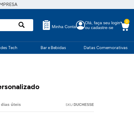
EMPRESA
0
Olá, faça seu login
Minha Conta
ou cadastre-se
ndes Tech
Bar e Bebidas
Datas Comemorativas
ersonalizado
dias úteis
SKU
DUCHESSE