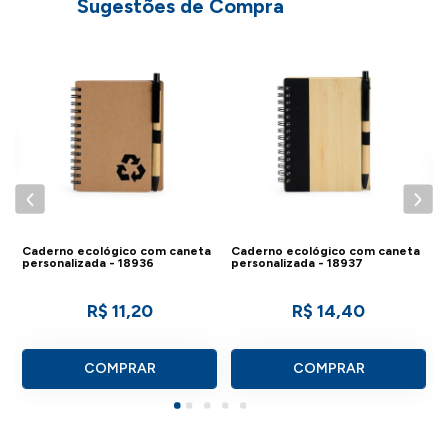
Sugestões de Compra
C
P
Caderno ecológico com caneta
Caderno ecológico com caneta
personalizada - 18936
personalizada - 18937
R$ 11,20
R$ 14,40
COMPRAR
COMPRAR