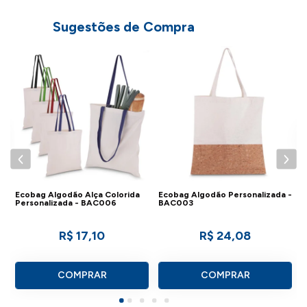
Sugestões de Compra
E
Ecobag Algodão Alça Colorida
Ecobag Algodão Personalizada -
Personalizada - BAC006
BAC003
R$ 17,10
R$ 24,08
COMPRAR
COMPRAR