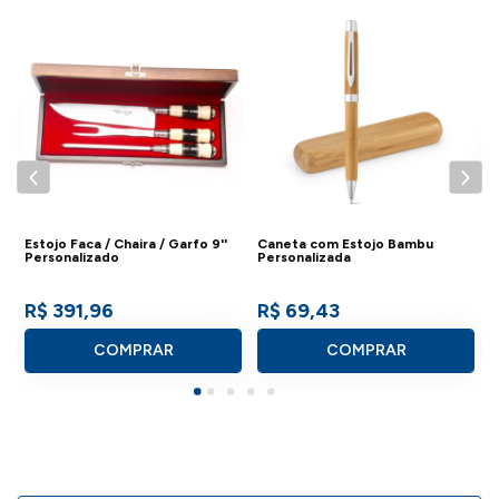
C
P
Estojo Faca / Chaira / Garfo 9''
Caneta com Estojo Bambu
Personalizado
Personalizada
R$ 391,96
R$ 69,43
COMPRAR
COMPRAR