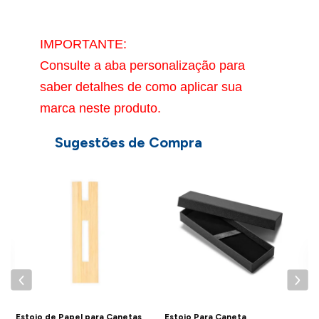
IMPORTANTE:
Consulte a aba personalização para
saber detalhes de como aplicar sua
marca neste produto.
Sugestões de Compra
E
P
Estojo de Papel para Canetas
Estojo Para Caneta