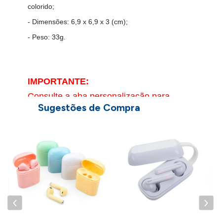
colorido;
- Dimensões: 6,9 x 6,9 x 3 (cm);
- Peso: 33g.
IMPORTANTE:
Consulte a aba personalização para
Sugestões de Compra
saber detalhes de como aplicar sua
marca neste produto.g
F
E