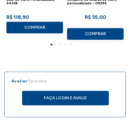
Dimensões:ø57 x 155 mm
94238
personalizado - 08295
Material: Vidro
R$ 118,90
R$ 35,00
COMPRAR
COMPRAR
IMPORTANTE:
Consulte a aba personalização para
saber detalhes de como aplicar sua
marca neste produto.
Avaliar
Opiniões
FAÇA LOGIN E AVALIE