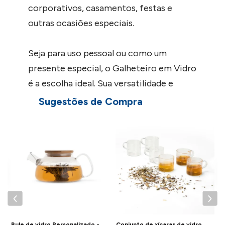
corporativos, casamentos, festas e
outras ocasiões especiais.
Seja para uso pessoal ou como um
presente especial, o Galheteiro em Vidro
é a escolha ideal. Sua versatilidade e
beleza certamente impressionarão seus
Sugestões de Compra
convidados e acrescentarão um toque de
o
C
sofisticação às suas refeições. Invista
P
nessa peça indispensável para a sua
cozinha e desfrute de todos os
benefícios que ela oferece.
Detalhes do Galheteiro Personalizado:
Peso:122g
Bule de vidro Personalizado -
Conjunto de xícaras de vidro