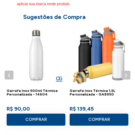
aplicar sua marca neste produto.
Sugestões de Compra
Garrafa Inox 500ml Térmica
Garrafa Inox Térmica 1,5L
G
Personalizada - 14604
Personalizada - GA8950
P
R$ 90,00
R$ 139,45
COMPRAR
COMPRAR