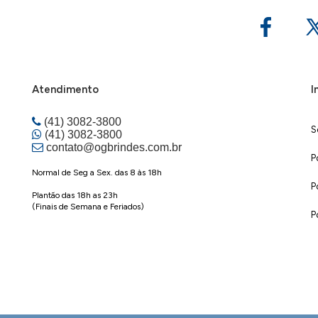
Atendimento
I
(41) 3082-3800
S
(41) 3082-3800
contato@ogbrindes.com.br
P
Normal de Seg a Sex. das 8 às 18h
P
Plantão das 18h as 23h
(Finais de Semana e Feriados)
P