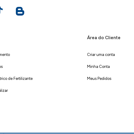
Área do Cliente
imento
Criar uma conta
os
Minha Conta
ico de Fertilizante
Meus Pedidos
lizar