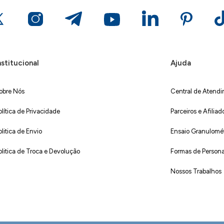
nstitucional
Ajuda
obre Nós
Central de Atend
olítica de Privacidade
Parceiros e Afiliad
olitica de Envio
Ensaio Granulométr
olitica de Troca e Devolução
Formas de Persona
Nossos Trabalhos