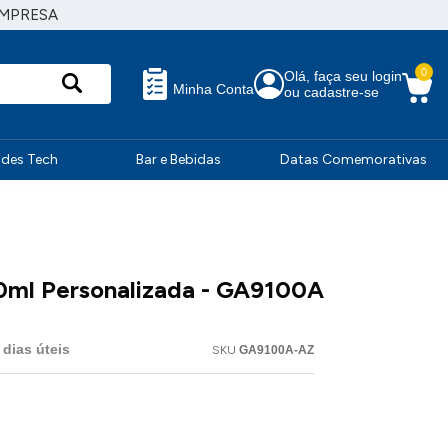
EMPRESA
0
Olá, faça seu login
Minha Conta
ou cadastre-se
ndes Tech
Bar e Bebidas
Datas Comemorativas
0ml Personalizada - GA9100A
dias úteis
SKU
GA9100A-AZ