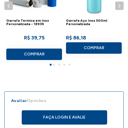
Garrafa Termica em Inox
Garrafa Aço Inox 500ml
G
Personalizada - 18939
Personalizada
P
R$ 39,75
R$ 86,18
COMPRAR
COMPRAR
Avaliar
Opiniões
FAÇA LOGIN E AVALIE