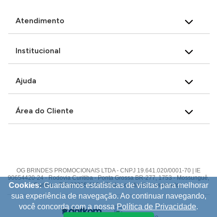
Atendimento
Institucional
Ajuda
Área do Cliente
OG BRINDES PROMOCIONAIS LTDA - CNPJ 19.641.020/0001-70 | IE
90654420-24 - Rodovia Curitiba - Ponta Grossa BR-277, 1753 - Mossunguê,
Cookies:
Guardamos estatísticas de visitas para melhorar
Curitiba - PR, 82305-100 © Todos os direitos reservados.
sua experiência de navegação. Ao continuar navegando,
você concorda com a nossa
Política de Privacidade
.