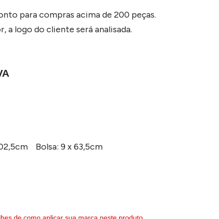
conto para compras acima de 200 peças.
, a logo do cliente será analisada.
VA
102,5cm Bolsa: 9 x 63,5cm
lhes de como aplicar sua marca neste produto.