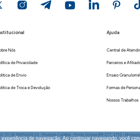
nstitucional
Ajuda
obre Nós
Central de Atend
olítica de Privacidade
Parceiros e Afiliad
olitica de Envio
Ensaio Granulométr
olitica de Troca e Devolução
Formas de Persona
Nossos Trabalhos
 IE 90654420-24 - Rodovia Curitiba - Ponta Grossa BR-277, 1753 - Mossunguê,
ua experiência de navegação. Ao continuar navegando, você co