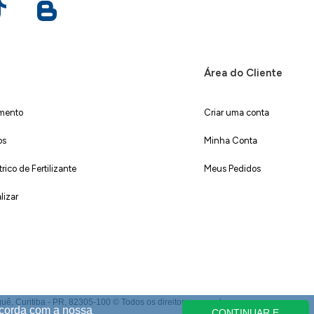
Área do Cliente
imento
Criar uma conta
os
Minha Conta
ico de Fertilizante
Meus Pedidos
lizar
 Curitiba - PR, 82305-100 © Todos os direitos reservados.
ncorda com a nossa
CONTINUAR E