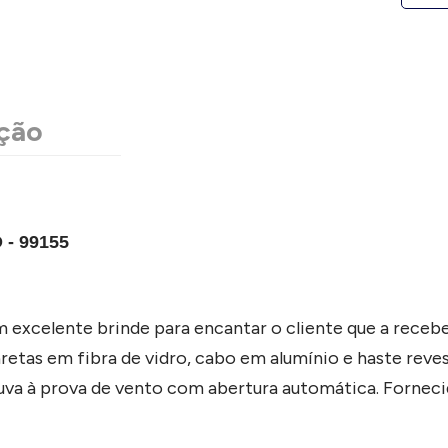
ção
- 99155
 excelente brinde para encantar o cliente que a receb
etas em fibra de vidro, cabo em alumínio e haste reve
huva à prova de vento com abertura automática. Fornec