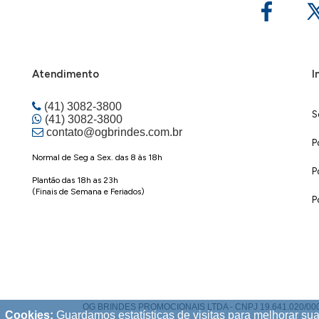
Atendimento
I
(41) 3082-3800
S
(41) 3082-3800
contato@ogbrindes.com.br
P
Normal de Seg a Sex. das 8 às 18h
P
Plantão das 18h as 23h
(Finais de Semana e Feriados)
P
OG BRINDES PROMOCIONAIS LTDA - CNPJ 19.641.020/0001-70 |
Cookies:
Guardamos estatísticas de visitas para melhorar s