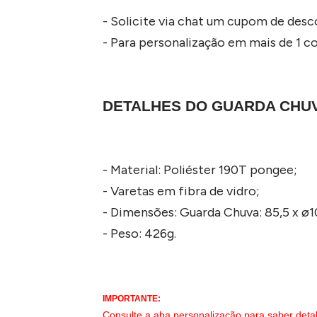
- Solicite via chat um cupom de des
- Para personalização em mais de 1 cor
DETALHES DO GUARDA CHU
- Material: Poliéster 190T pongee;
- Varetas em fibra de vidro;
- Dimensões: Guarda Chuva: 85,5 x ø
- Peso: 426g.
IMPORTANTE:
Consulte a aba personalização para saber deta