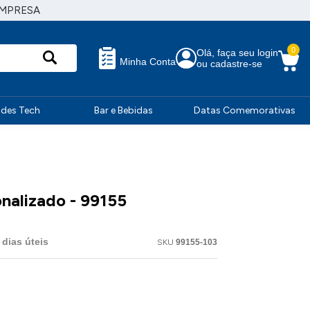
EMPRESA
0
Olá, faça seu login
Minha Conta
ou cadastre-se
ndes Tech
Bar e Bebidas
Datas Comemorativas
nalizado - 99155
dias úteis
SKU
99155-103