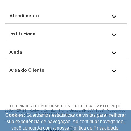
Atendimento
Institucional
Ajuda
Área do Cliente
OG BRINDES PROMOCIONAIS LTDA - CNPJ 19.641.020/0001-70 | IE
90654420-24 - Rodovia Curitiba - Ponta Grossa BR-277, 1753 - Mossunguê,
Cookies:
Guardamos estatísticas de visitas para melhorar
Curitiba - PR, 82305-100 © Todos os direitos reservados.
sua experiência de navegação. Ao continuar navegando,
você concorda com a nossa
Política de Privacidade
.