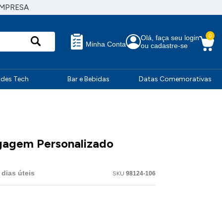
EMPRESA
0
Olá, faça seu login
Minha Conta
ou cadastre-se
ndes Tech
Bar e Bebidas
Datas Comemorativas
agagem Personalizado
dias úteis
SKU
98124-106