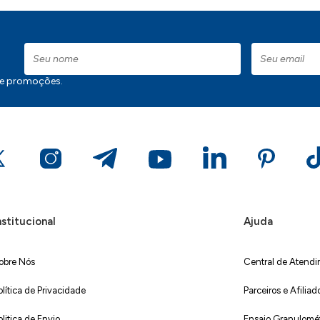
 e promoções.
nstitucional
Ajuda
obre Nós
Central de Atend
olítica de Privacidade
Parceiros e Afiliad
olitica de Envio
Ensaio Granulométr