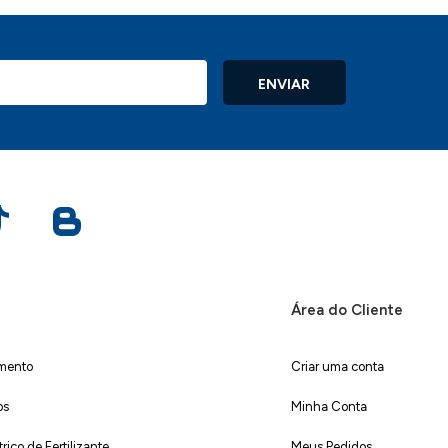
ENVIAR
Área do Cliente
imento
Criar uma conta
os
Minha Conta
ico de Fertilizante
Meus Pedidos