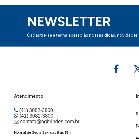
NEWSLETTER
Cadastre-se e tenha acesso às nossas dicas, novidades
Atendimento
I
(41) 3082-3800
S
(41) 3082-3800
contato@ogbrindes.com.br
P
Normal de Seg a Sex. das 8 às 18h
P