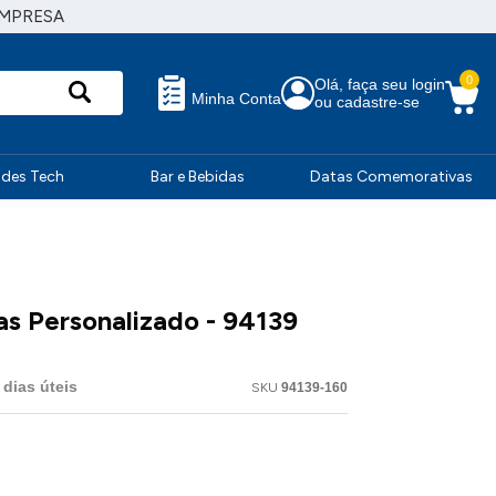
EMPRESA
0
Olá, faça seu login
Minha Conta
ou cadastre-se
ndes Tech
Bar e Bebidas
Datas Comemorativas
as Personalizado - 94139
dias úteis
SKU
94139-160