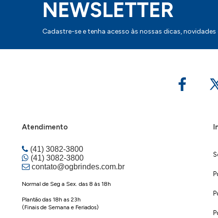
NEWSLETTER
Cadastre-se e tenha acesso às nossas dicas, novidades
Atendimento
I
(41) 3082-3800
S
(41) 3082-3800
contato@ogbrindes.com.br
P
Normal de Seg a Sex. das 8 às 18h
P
Plantão das 18h as 23h
(Finais de Semana e Feriados)
P