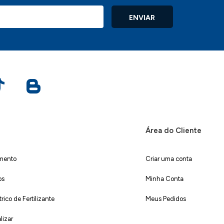
ENVIAR
Área do Cliente
imento
Criar uma conta
os
Minha Conta
ico de Fertilizante
Meus Pedidos
lizar