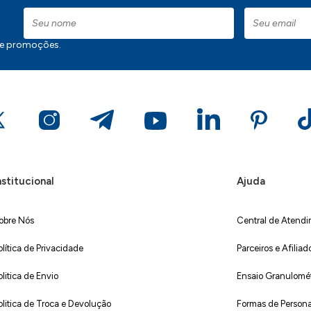
 e promoções.
nstitucional
Ajuda
obre Nós
Central de Atend
olítica de Privacidade
Parceiros e Afiliad
olitica de Envio
Ensaio Granulométr
olitica de Troca e Devolução
Formas de Persona