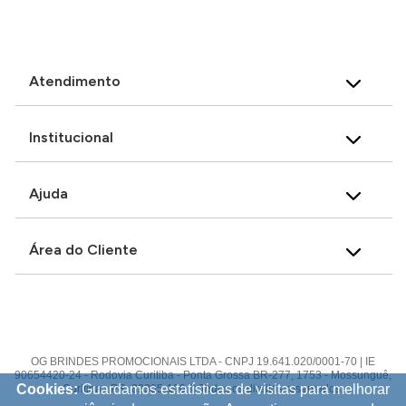
Atendimento
Institucional
Ajuda
Área do Cliente
OG BRINDES PROMOCIONAIS LTDA - CNPJ 19.641.020/0001-70 | IE
90654420-24 - Rodovia Curitiba - Ponta Grossa BR-277, 1753 - Mossunguê,
Cookies:
Guardamos estatísticas de visitas para melhorar
Curitiba - PR, 82305-100 © Todos os direitos reservados.