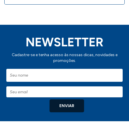
Dimensões: 42,5 x 18,5 cm;
Peso: 564g;
NEWSLETTER
IMPORTANTE:
Consulte a aba personalização para saber detalhes
Cadastre-se e tenha acesso às nossas dicas, novidades e
de como aplicar sua marca neste produto.
promoções.
ENVIAR