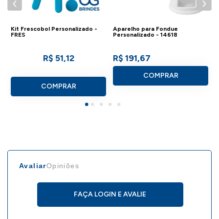
promova sua marca de forma única e
emocionante com este brinde
Kit Frescobol Personalizado -
Aparelho para Fondue
FRES
Personalizado - 14618
personalizado!
R$ 51,12
R$ 191,67
COMPRAR
COMPRAR
.
- Solicitar cupom de desconto acima de 500 peças
Avaliar
Opiniões
DETALHES DO KIT BETS
PERSONALIZADO
FAÇA LOGIN E AVALIE