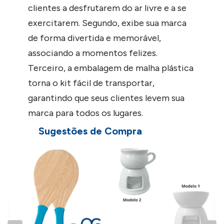
clientes a desfrutarem do ar livre e a se
exercitarem. Segundo, exibe sua marca
de forma divertida e memorável,
associando a momentos felizes.
Terceiro, a embalagem de malha plástica
torna o kit fácil de transportar,
garantindo que seus clientes levem sua
marca para todos os lugares.
Sugestões de Compra
Seja em eventos corporativos, feiras
B
comerciais ou como um presente
P
especial, o Kit Frescobol Personalizado
com embalagem de malha plástica é a
escolha ideal para deixar uma impressão
duradoura. Invista em relacionamentos e