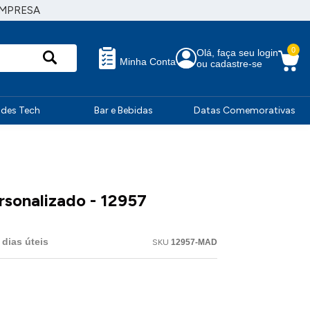
EMPRESA
0
Olá, faça seu login
Minha Conta
ou cadastre-se
ndes Tech
Bar e Bebidas
Datas Comemorativas
rsonalizado - 12957
dias úteis
SKU
12957-MAD