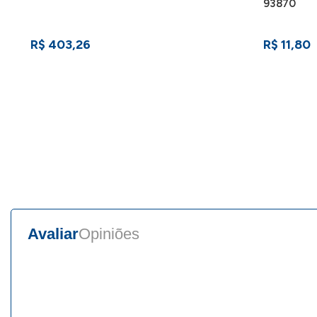
93870
R$ 403,26
R$ 11,80
Avaliar
Opiniões