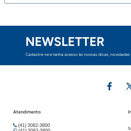
NEWSLETTER
Cadastre-se e tenha acesso às nossas dicas, novidades
Atendimento
I
(41) 3082-3800
S
(41) 3082-3800