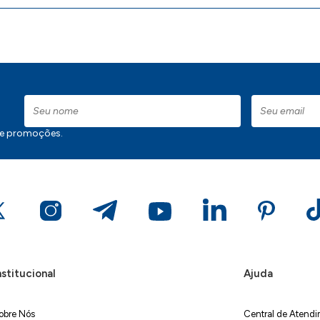
 e promoções.
nstitucional
Ajuda
obre Nós
Central de Atend