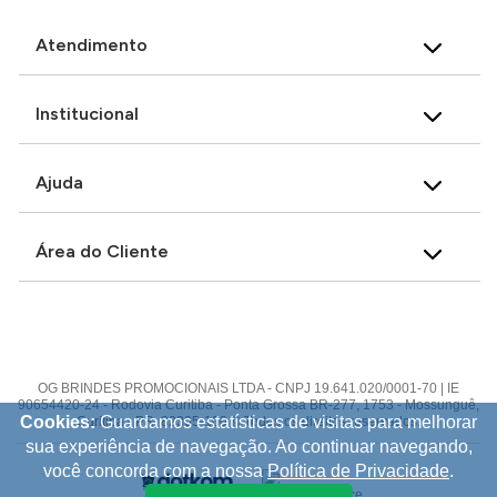
Atendimento
Institucional
Ajuda
Área do Cliente
OG BRINDES PROMOCIONAIS LTDA - CNPJ 19.641.020/0001-70 | IE
90654420-24 - Rodovia Curitiba - Ponta Grossa BR-277, 1753 - Mossunguê,
Cookies:
Guardamos estatísticas de visitas para melhorar
Curitiba - PR, 82305-100 © Todos os direitos reservados.
sua experiência de navegação. Ao continuar navegando,
você concorda com a nossa
Política de Privacidade
.