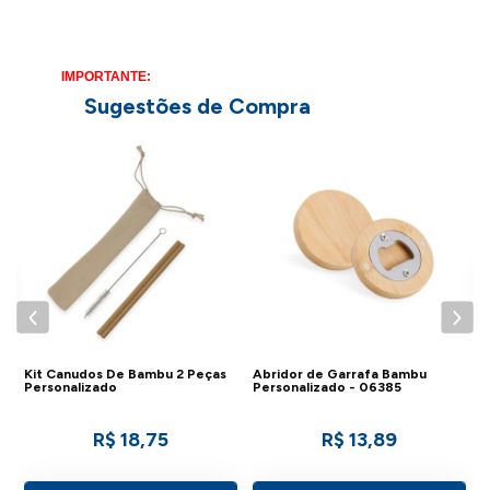
IMPORTANTE:
Consulte a aba personalização para saber detalhes
Sugestões de Compra
de como aplicar sua marca neste produto.
C
Kit Canudos De Bambu 2 Peças
Abridor de Garrafa Bambu
Personalizado
Personalizado - 06385
R$ 18,75
R$ 13,89