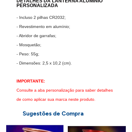
DETALHES DA
LANTERNA ALUMÍNIO
PERSONALIZADA
- Incluso 2 pilhas CR2032;
- Revestimento em alumínio;
- Abridor de garrafas;
- Mosquetão;
- Peso: 55g;
- Dimensões: 2,5 x 10,2 (cm).
IMPORTANTE:
Consulte a aba personalização para saber detalhes
de como aplicar sua marca neste produto.
Sugestões de Compra
 -
C
6