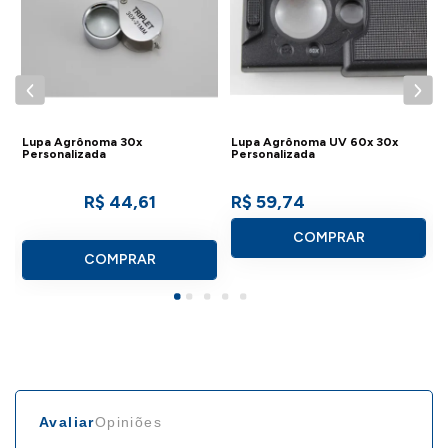
 -
Lupa Agrônoma 30x
Lupa Agrônoma UV 60x 30x
L
Personalizada
Personalizada
P
R$ 44,61
R$ 59,74
R
COMPRAR
COMPRAR
Avaliar
Opiniões