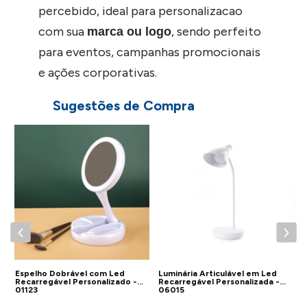
percebido, ideal para personalizacao
com sua
, sendo perfeito
marca ou logo
para eventos, campanhas promocionais
e ações corporativas.
Sugestões de Compra
L
R
P
Espelho Dobrável com Led
Luminária Articulável em Led
Recarregável Personalizado -
Recarregável Personalizada -
01123
06015