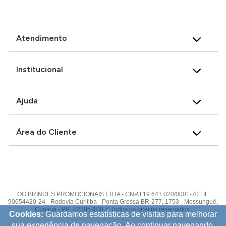
Atendimento
Institucional
Ajuda
Área do Cliente
OG BRINDES PROMOCIONAIS LTDA - CNPJ 19.641.020/0001-70 | IE
90654420-24 - Rodovia Curitiba - Ponta Grossa BR-277, 1753 - Mossunguê,
Curitiba - PR, 82305-100 © Todos os direitos reservados.
Cookies:
Guardamos estatísticas de visitas para melhorar
sua experiência de navegação. Ao continuar navegando,