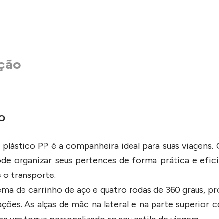
ção
O
plástico PP é a companheira ideal para suas viagens.
pode organizar seus pertences de forma prática e efici
 o transporte.
tema de carrinho de aço e quatro rodas de 360 graus, 
ções. As alças de mão na lateral e na parte superior c
na um toque personalizado ao seu estilo de viagem.