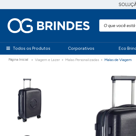
SOLUÇ
Todos os Produtos
Corporativos
Eco Brin
Viagem e Lazer
Malas Personalizadas
Malas de Viagem