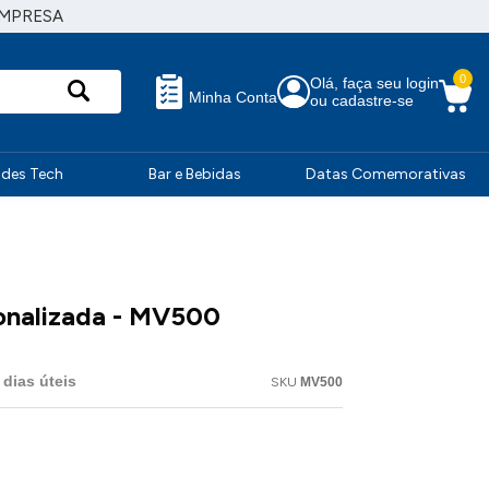
EMPRESA
0
Olá, faça seu login
Minha Conta
ou cadastre-se
ndes Tech
Bar e Bebidas
Datas Comemorativas
onalizada - MV500
dias úteis
SKU
MV500