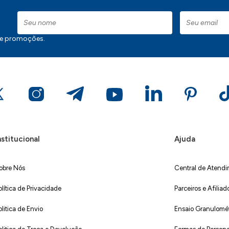
 e promoções.
nstitucional
Ajuda
obre Nós
Central de Atend
olítica de Privacidade
Parceiros e Afiliad
olitica de Envio
Ensaio Granulométr