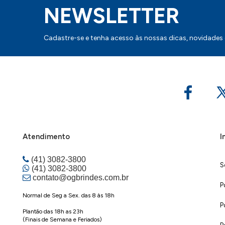
NEWSLETTER
Cadastre-se e tenha acesso às nossas dicas, novidades
Atendimento
I
(41) 3082-3800
S
(41) 3082-3800
contato@ogbrindes.com.br
P
Normal de Seg a Sex. das 8 às 18h
P
Plantão das 18h as 23h
(Finais de Semana e Feriados)