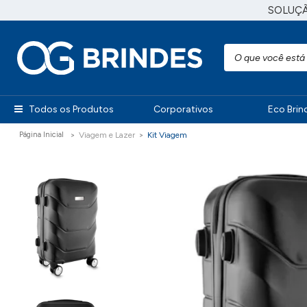
SOLUÇ
Todos os Produtos
Corporativos
Eco Brin
Viagem e Lazer
Kit Viagem