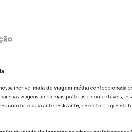
ção
ada
ossa incrível
confeccionada em
mala de viagem média
nar suas viagens ainda mais práticas e confortáveis, es
es com borracha anti-deslizante, permitindo que ela f
se adapta perfeitamente à
botão de ajuste de tamanho