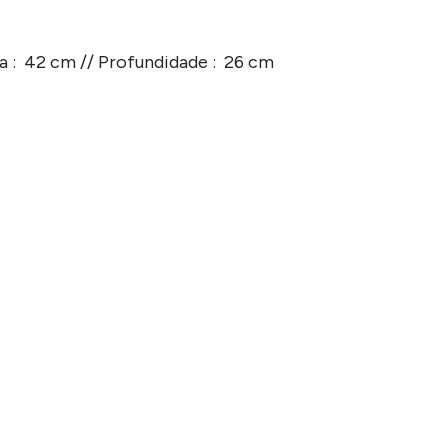
ra : 42 cm // Profundidade : 26 cm
de como aplicar sua marca neste produto.