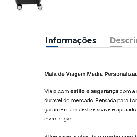
Informações
Descri
Mala de Viagem Média Personaliz
Viaje com
com a n
estilo e segurança
durável do mercado. Pensada para tor
garantem um deslize suave e apoiador
escorregar.
Além disso, a
alça de carrinho com 