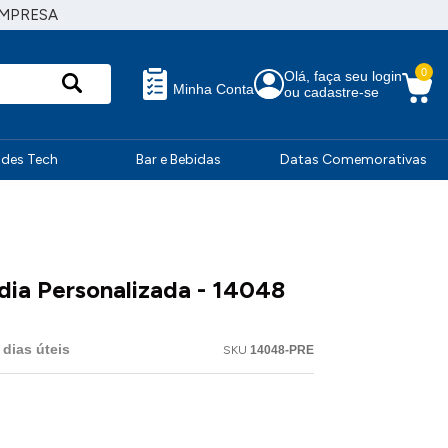
EMPRESA
0
Olá, faça seu login
Minha Conta
ou cadastre-se
ndes Tech
Bar e Bebidas
Datas Comemorativas
ia Personalizada - 14048
dias úteis
SKU
14048-PRE