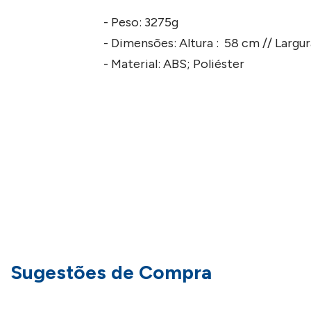
- Peso: 3275g
- Dimensões: Altura : 58 cm // Largu
- Material: ABS; Poliéster
IMPORTANTE:
Consulte a aba personalização para saber detalhes 
Sugestões de Compra