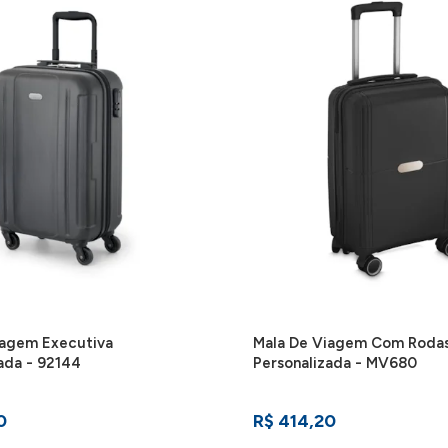
iagem Executiva
Mala De Viagem Com Roda
ada - 92144
Personalizada - MV680
0
R$ 414,20