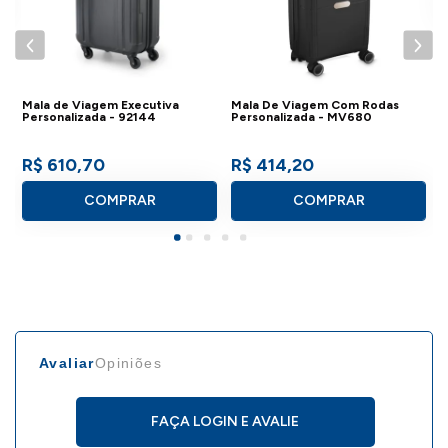
- Peso: 2733g
IMPORTANTE:
Consulte a aba personalização para saber detalhes
Mala de Viagem Executiva
Mala De Viagem Com Rodas
Personalizada - 92144
Personalizada - MV680
de como aplicar sua marca neste produto.
R$ 610,70
R$ 414,20
COMPRAR
COMPRAR
Avaliar
Opiniões
FAÇA LOGIN E AVALIE