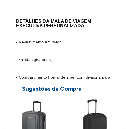
DETALHES DA
MALA DE VIAGEM
EXECUTIVA PERSONALIZADA
- Revestimento em nylon;
- 4 rodas giratórias;
- Compartimento frontal de zíper com divisória para
documentos;
Sugestões de Compra
-
M
P
- Dimensões: 48 x 35 x 23 cm