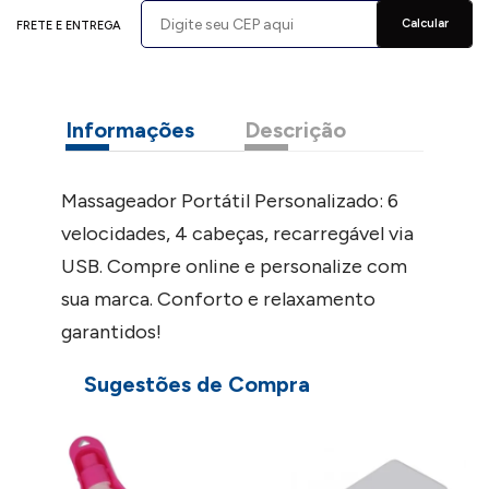
Calcular
FRETE E ENTREGA
Informações
Descrição
Massageador Portátil Personalizado: 6
velocidades, 4 cabeças, recarregável via
USB. Compre online e personalize com
sua marca. Conforto e relaxamento
garantidos!
Sugestões de Compra
M
P