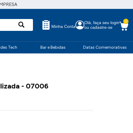
EMPRESA
0
Olá, faça seu login
Minha Conta
ou cadastre-se
ndes Tech
Bar e Bebidas
Datas Comemorativas
lizada - 07006