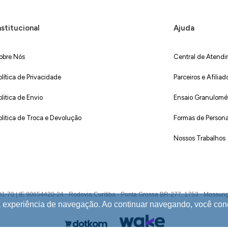
nstitucional
Ajuda
obre Nós
Central de Atend
olítica de Privacidade
Parceiros e Afiliad
olitica de Envio
Ensaio Granulométr
olitica de Troca e Devolução
Formas de Persona
Nossos Trabalhos
 IE 90654420-24 - Rodovia Curitiba - Ponta Grossa BR-277, 1753 - Mossunguê,
ua experiência de navegação. Ao continuar navegando, você co