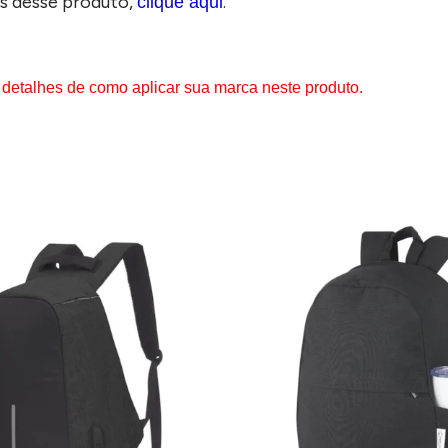
s desse produto,
.
clique aqui
 detalhes de como aplicar sua marca neste produto.