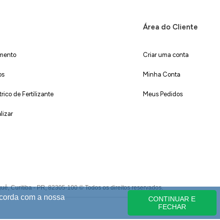
Área do Cliente
imento
Criar uma conta
os
Minha Conta
ico de Fertilizante
Meus Pedidos
lizar
 Curitiba - PR, 82305-100 © Todos os direitos reservados.
ncorda com a nossa
CONTINUAR E
FECHAR