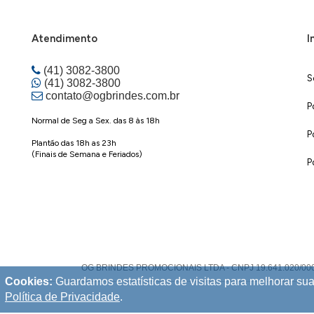
Atendimento
I
(41) 3082-3800
S
(41) 3082-3800
contato@ogbrindes.com.br
P
Normal de Seg a Sex. das 8 às 18h
P
Plantão das 18h as 23h
(Finais de Semana e Feriados)
P
OG BRINDES PROMOCIONAIS LTDA - CNPJ 19.641.020/0001-70 |
Cookies:
Guardamos estatísticas de visitas para melhorar s
Política de Privacidade
.