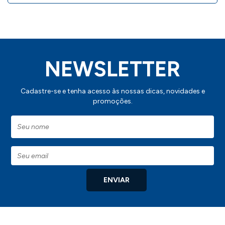
- Peso: 518g
.
NEWSLETTER
Caso deseje conhecer outros modelos
desse produto,
clique aqui
Cadastre-se e tenha acesso às nossas dicas, novidades e
promoções.
IMPORTANTE:
Consulte a aba personalização para saber detalhes de como
aplicar sua marca neste produto.
ENVIAR