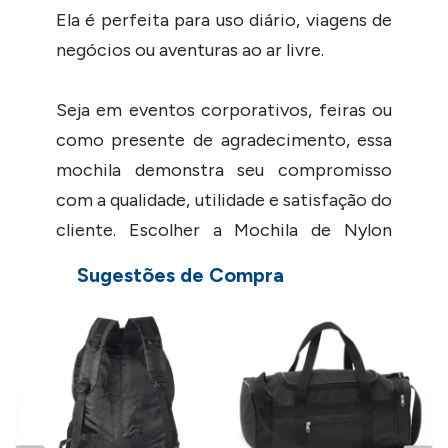
Ela é perfeita para uso diário, viagens de
negócios ou aventuras ao ar livre.
Seja em eventos corporativos, feiras ou
como presente de agradecimento, essa
mochila demonstra seu compromisso
com a qualidade, utilidade e satisfação do
cliente. Escolher a Mochila de Nylon
Personalizada é uma maneira inteligente
Sugestões de Compra
de fazer com que sua marca seja notada e
lembrada em todos os lugares.
M
P
- Solicite via chat um cupom de
desconto para compras acima de 200
peças.