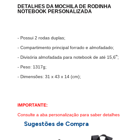
DETALHES DA MOCHILA DE RODINHA
NOTEBOOK PERSONALIZADA
- Possui 2 rodas duplas;
- Compartimento principal forrado e almofadado;
''
- Divisória almofadada para notebook de até 15,6
;
- Peso: 1317g;
- Dimensões: 31 x 43 x 14 (cm);
IMPORTANTE:
Consulte a aba personalização para saber detalhes
Sugestões de Compra
de como aplicar sua marca neste produto.
a
M