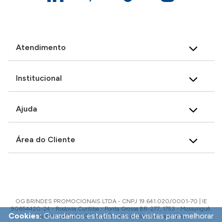
Atendimento
Institucional
Ajuda
Área do Cliente
OG BRINDES PROMOCIONAIS LTDA - CNPJ 19.641.020/0001-70 | IE
90654420-24 - Rodovia Curitiba - Ponta Grossa BR-277, 1753 - Mossunguê,
Cookies:
Guardamos estatísticas de visitas para melhorar
Curitiba - PR, 82305-100 © Todos os direitos reservados.